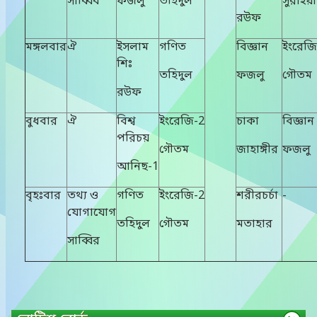
সাব্বিব
ফজলু
তহিদুল
সুরাইয়া
রউফ
মঙ্গলবার
ঐ
ইসলাম
গণিত
বিজ্ঞান
ইংরেজি
শিঃ
তহিদুল
ফজলু
গৌতম
রউফ
বুধবার
ঐ
বিশ্ব
ইংরেজি-2
চাকা
বিজ্ঞান
পরিচয়
গৌতম
জাহাঙ্গীর
ফজলু
আনিছ-1
বৃহঃবার
তথ্য ও
গণিত
ইংরেজি-2
শরীরচর্চা
-
যোগাযোগ
তহিদুল
গৌতম
মতাহার
সাব্বির