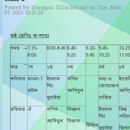
Posted by
Dinajpur Zilla School
on
Tue, May
07 2013 10:31:20
ষষ্ঠ
শ্রেণিঃ
ক
-
শাখা
সময় →
7.15-
8.00-8.40
8.40-
9.20-
9.45-
10.25
8.00
9.20
9.45
10.25
11.0
বার ¯
1ম
২য়
৩য়
4র্থ
৫ম
শনিবার
বাংলা-1
ইসলাম
গণিত
তথ্য ও
ইংরে
শিঃ
যোগাযোগ
রউফ
আমিনুল
আনিছ
সুরাইয়া
নাজির
রবিবার
ঐ
গণিত
বিজ্ঞান
ইসলাম
বিশ্ব
শিঃ
পরিচ
আমিনুল
মিজান
টিফিন
সুরাইয়া
জিনা