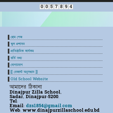
0
0
5
7
8
9
4
হোম পেজ
স্কুল প্রশাসন
প্রাতিষ্ঠানিক কার্যকম
ভর্তি তথ্য
যোগাযোগ
[[ রেজাল্ট অনুসন্ধান ]]
Old School Website
আমাদের ঠিকানা
Dinajpur Zilla School,
Sadar, Dinajpur-5200.
Tel:
Email:
dzs1854@gmail.com
Web:
www.dinajpurzillaschool.edu.bd