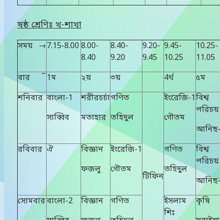
ষষ্ঠ শ্রেণিঃ খ
-
শাখা
সময় →
7.15-8.00
8.00-
8.40-
9.20-
9.45-
10.25-
8.40
9.20
9.45
10.25
11.05
বার ¯
1ম
২য়
৩য়
4র্থ
৫ম
শনিবার
বাংলা-1
শরীরচর্চা
গণিত
ইংরেজি-1
বিশ্ব
পরিচয়
সাব্বিব
মতাহার
তহিদুল
গৌতম
আনিছ
রবিবার
ঐ
বিজ্ঞান
ইংরেজি-1
গণিত
বিশ্ব
পরিচয়
ফজলু
গৌতম
তহিদুল
টিফিন
আনিছ
সোমবার
বাংলা-2
বিজ্ঞান
গণিত
ইসলাম
কৃষি
শিঃ