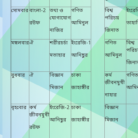
সোমবার
বাংলা-2
তথ্য ও
গণিত
বিশ্ব
ইংরে
যোগাযোগ
পরিচয়
রউফ
আমিনুল
তাহা
নাজির
জিনাত
মঙ্গলবার
ঐ
শরীরচর্চা
ইংরেজি-1
গণিত
বিশ্ব
পরিচ
মতাহার
আনিছুর
আমিনুল
জিনা
বুধবার
ঐ
বিজ্ঞান
চাকা
কর্ম
গণিত
জীবনমুখী
মিজান
জাহাঙ্গীর
আমিন
নাহার
বৃহঃবার
কর্ম
ইংরেজি-2
চাকা
বিজ্ঞান
জীবনমুখী
আনিছুর
জাহাঙ্গীর
মিজান
রউফ