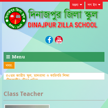
মন্তব্য
লগ ইন
Menu
খবর:
৫০তম জাতীয় স্কুল, মাদরাসা ও কারিগরি শিক্ষা
গ্রীষ্মকালীন ক্রীড়া প্রতিযোগিতা-২০২৩ এ জেলা
পর্যায়ে দাবা (বালক) এ দি
Class Teacher