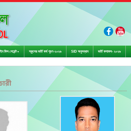
ইন ফিস পেমেন্ট
স্কুলের ভর্তি ফর্ম পূরণ-২০২৬
SID অনুসন্ধান
ভর্তি ফলাফল- ২০২৬
ীড়া প্রতিযোগিতা-২০২৩ এ জেলা পর
চারী