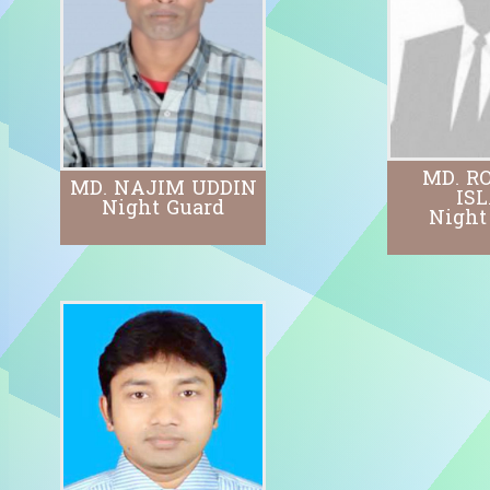
MD. R
MD. NAJIM UDDIN
IS
Night Guard
Night