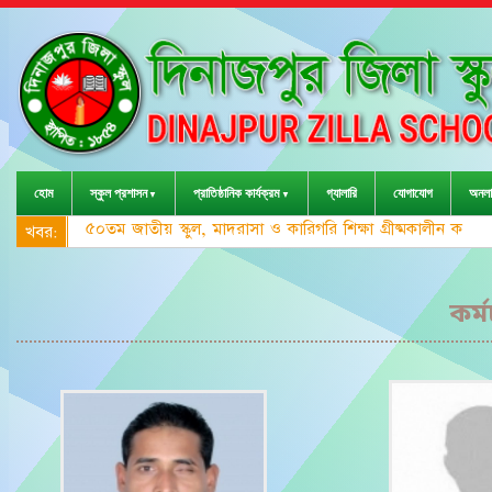
হোম
স্কুল প্রশাসন
প্রাতিষ্ঠানিক কার্যক্রম
গ্যালারি
যোগাযোগ
অনলা
৫০তম জাতীয় স্কুল, মাদরাসা ও কারিগরি শিক্ষা গ্রীষ্মকালীন ক্র
খবর:
কর্ম