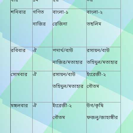
বার
১ম
২য়
৩য়
শনিবার
গণিত
বাংলা-১
বাংলা-২
নাজির
রেজিনা
তছলিম
রবিবার
ঐ
পদার্থ/ব্যউ
রসায়ন/ব্যউ
নাজির/মতাহার
তহিদুল/মতাহার
সোমবার
ঐ
রসায়ন/ব্যউ
ইংরেজী-২
তহিদুল/মতাহার
গৌতম
মঙ্গলবার
ঐ
ইংরেজী-২
উগ/কৃষি
গৌতম
ফজলু/জাহাঙ্গীর