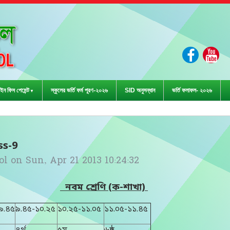
ইন ফিস পেমেন্ট
স্কুলের ভর্তি ফর্ম পূরণ-২০২৬
SID অনুসন্ধান
ভর্তি ফলাফল- ২০২৬
ড়া প্রতিযোগিতা-২০২৩ এ জেলা পর্
ss-9
ol
on
Sun, Apr 21 2013 10:24:32
নবম শ্রেণি (ক-শাখা)
৯.৪৫
৯.৪৫-১০.২৫
১০.২৫-১১.০৫
১১.০৫-১১.৪৫