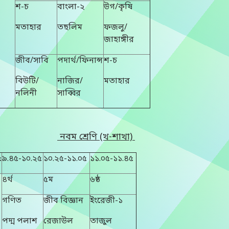
শ-চ
বাংলা-২
উগ/কৃষি
মতাহার
তছলিম
ফজলু/
জাহাঙ্গীর
জীব/সাবি
পদার্থ/ফিনান্স
শ-চ
বিউটি/
নাজির/
মতাহার
নলিনী
সাব্বির
নবম শ্রেণি (খ-শাখা)
৫
৯.৪৫-১০.২৫
১০.২৫-১১.০৫
১১.০৫-১১.৪৫
৪র্থ
৫ম
৬ষ্ঠ
গণিত
জীব বিজ্ঞান
ইংরেজী-১
পদ্ম পলাশ
রেজাউল
তাজুল