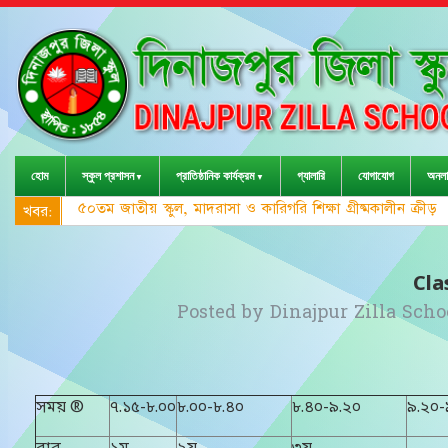
হোম
স্কুল প্রশাসন
প্রাতিষ্ঠানিক কার্যক্রম
গ্যালারি
যোগাযোগ
অনলা
৫০তম জাতীয় স্কুল, মাদরাসা ও কারিগরি শিক্ষা গ্রীষ্মকালীন ক্রী
খবর:
Cla
Posted by
Dinajpur Zilla Scho
সময় ®
৭.১৫-৮.০০
৮.০০-৮.৪০
৮.৪০-৯.২০
৯.২০-