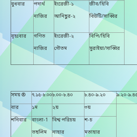
বুধবার
পদার্থ
ইংরেজী-১
জীব/হিবি
নাজির
আনিছুর-২
বিউটি/সাব্বির
বৃহঃবার
গণিত
ইংরেজী-২
বিপি/হিবি
নাজির
গৌতম
সুরাইয়া/সাব্বির
সময় ®
৭.১৫-৮.০০
৮.০০-৮.৪০
৮.৪০-৯.২০
৯.২০-৯.৪
বার
১ম
২য়
৩য়
শনিবার
বাংলা-1
বিশ্ব পরিচয়
শ-চ
তছলিম
নাহার
মতাহার