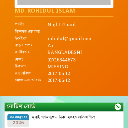
MD. ROHIDUL ISLAM
পদবীঃ
Night Guard
শিক্ষাগত যোগ্যতাঃ
ইমেইলঃ
rohidul@gmail.com
রক্তের গ্রুপঃ
A+
জাতীয়তাঃ
BANGLADESHI
ফোনঃ
01716344673
ঠিকানাঃ
MISSING
জন্মতারিখঃ
2017-06-12
যোগদানের তারিখঃ
2017-06-12
নোটিশ বোর্ড
জুলাই গণঅভ্যুত্থান দিবস ২০২৬ প্রতিযোগিতা
03 August
2026