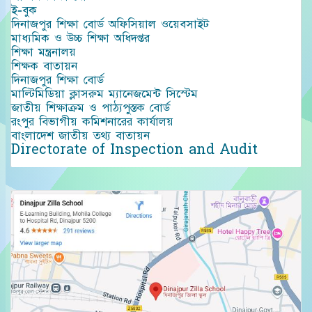
ই-বুক
দিনাজপুর শিক্ষা বোর্ড অফিসিয়াল ওয়েবসাইট
মাধ্যমিক ও উচ্চ শিক্ষা অধিদপ্তর
শিক্ষা মন্ত্রনালয়
শিক্ষক বাতায়ন
দিনাজপুর শিক্ষা বোর্ড
মাল্টিমিডিয়া ক্লাসরুম ম্যানেজমেন্ট সিস্টেম
জাতীয় শিক্ষাক্রম ও পাঠ্যপুস্তক বোর্ড
রংপুর বিভাগীয় কমিশনারের কার্যালয়
বাংলাদেশ জাতীয় তথ্য বাতায়ন
Directorate of Inspection and Audit