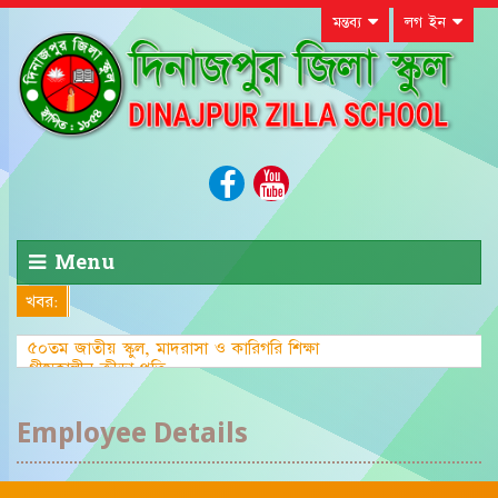
মন্তব্য
লগ ইন
Menu
খবর:
৫০তম জাতীয় স্কুল, মাদরাসা ও কারিগরি শিক্ষা
গ্রীষ্মকালীন ক্রীড়া প্রতিযোগিতা-২০২৩ এ
Employee Details