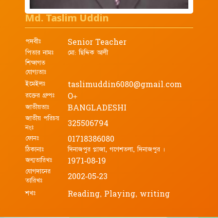
Md. Taslim Uddin
পদবীঃ
Senior Teacher
পিতার নামঃ
মো: ছিদ্দিক আলী
শিক্ষাগত
যোগ্যতাঃ
ইমেইলঃ
taslimuddin6080@gmail.com
রক্তের গ্রুপঃ
O+
জাতীয়তাঃ
BANGLADESHI
জাতীয় পরিচয়
325506794
নংঃ
ফোনঃ
01718386080
ঠিকানাঃ
দিনাজপুর প্লাজা, গণেশতলা, দিনাজপুর ।
জন্মতারিখঃ
1971-08-19
যোগদানের
2002-05-23
তারিখঃ
শখঃ
Reading, Playing, writing