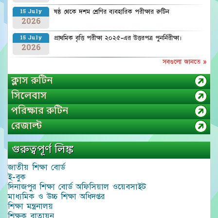
ষষ্ঠ থেকে দশম শ্রেণির ব্যবহারিক পরীক্ষার রুটিন
15 July
2026
প্রাথমিক বৃত্তি পরীক্ষা ২০২৫-এর উত্তরপত্র পুনর্নিরীক্ষা।
15 July
2026
সবগুলো জানতে »
ক্লাস রুটিন
সিলেবাস
পরিক্ষার রুটিন
রেজাল্ট
গুরুত্বপূর্ণ লিঙ্ক
জাতীয় শিক্ষা বোর্ড
ই-বুক
দিনাজপুর শিক্ষা বোর্ড অফিসিয়াল ওয়েবসাইট
মাধ্যমিক ও উচ্চ শিক্ষা অধিদপ্তর
শিক্ষা মন্ত্রনালয়
শিক্ষক বাতায়ন