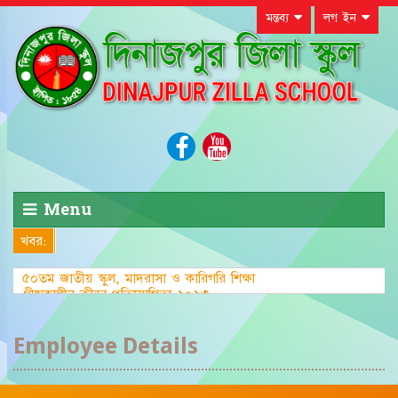
মন্তব্য
লগ ইন
Menu
খবর:
৫০তম জাতীয় স্কুল, মাদরাসা ও কারিগরি শিক্ষা
গ্রীষ্মকালীন ক্রীড়া প্রতিযোগিতা-২০২৩ এ জেলা পর্য
Employee Details