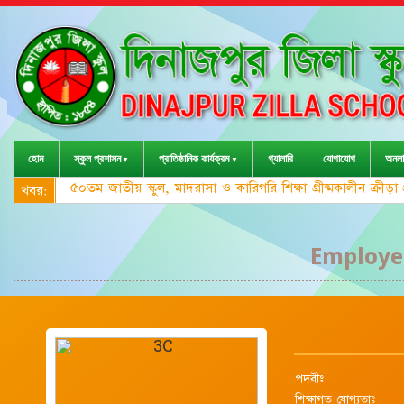
হোম
স্কুল প্রশাসন
প্রাতিষ্ঠানিক কার্যক্রম
গ্যালারি
যোগাযোগ
অনলা
৫০তম জাতীয় স্কুল, মাদরাসা ও কারিগরি শিক্ষা গ্রীষ্মকালীন ক্রী
খবর:
Employee
পদবীঃ
শিক্ষাগত যোগ্যতাঃ