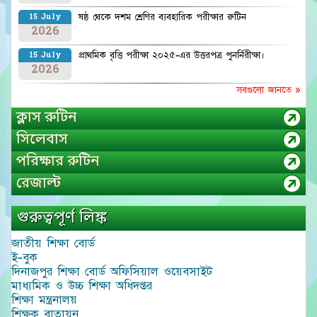
ষষ্ঠ থেকে দশম শ্রেণির ব্যবহারিক পরীক্ষার রুটিন
15 July
2026
প্রাথমিক বৃত্তি পরীক্ষা ২০২৫-এর উত্তরপত্র পুনর্নিরীক্ষা।
15 July
2026
সবগুলো জানতে »
ক্লাস রুটিন
সিলেবাস
পরিক্ষার রুটিন
রেজাল্ট
গুরুত্বপূর্ণ লিঙ্ক
জাতীয় শিক্ষা বোর্ড
ই-বুক
দিনাজপুর শিক্ষা বোর্ড অফিসিয়াল ওয়েবসাইট
মাধ্যমিক ও উচ্চ শিক্ষা অধিদপ্তর
শিক্ষা মন্ত্রনালয়
শিক্ষক বাতায়ন