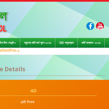
ইন ফিস পেমেন্ট
স্কুলের ভর্তি ফর্ম পূরণ-২০২৬
SID অনুসন্ধান
ভর্তি ফলাফল- ২০২৬
ড়া প্রতিযোগিতা-২০২৩ এ জেলা পর্যায়ে দাবা (বালক)
 Details
4D
শ্রেনী শিক্ষক