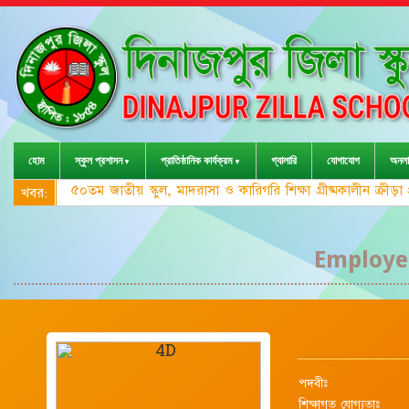
হোম
স্কুল প্রশাসন
প্রাতিষ্ঠানিক কার্যক্রম
গ্যালারি
যোগাযোগ
অনলা
৫০তম জাতীয় স্কুল, মাদরাসা ও কারিগরি শিক্ষা গ্রীষ্মকালীন ক্রী
খবর:
Employee
পদবীঃ
শিক্ষাগত যোগ্যতাঃ