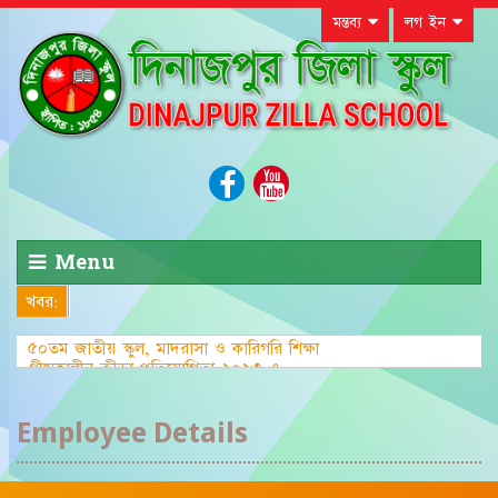
মন্তব্য
লগ ইন
Menu
খবর:
৫০তম জাতীয় স্কুল, মাদরাসা ও কারিগরি শিক্ষা
গ্রীষ্মকালীন ক্রীড়া প্রতিযোগিতা-২০২৩ এ জেলা
পর্যা
Employee Details