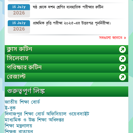
ষষ্ঠ থেকে দশম শ্রেণির ব্যবহারিক পরীক্ষার রুটিন
15 July
2026
প্রাথমিক বৃত্তি পরীক্ষা ২০২৫-এর উত্তরপত্র পুনর্নিরীক্ষা।
15 July
2026
সবগুলো জানতে »
ক্লাস রুটিন
সিলেবাস
পরিক্ষার রুটিন
রেজাল্ট
গুরুত্বপূর্ণ লিঙ্ক
জাতীয় শিক্ষা বোর্ড
ই-বুক
দিনাজপুর শিক্ষা বোর্ড অফিসিয়াল ওয়েবসাইট
মাধ্যমিক ও উচ্চ শিক্ষা অধিদপ্তর
শিক্ষা মন্ত্রনালয়
শিক্ষক বাতায়ন