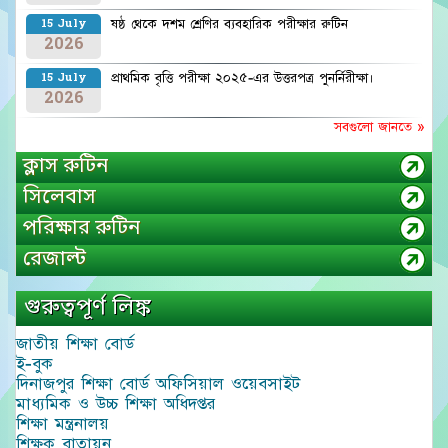
ষষ্ঠ থেকে দশম শ্রেণির ব্যবহারিক পরীক্ষার রুটিন
15 July
2026
প্রাথমিক বৃত্তি পরীক্ষা ২০২৫-এর উত্তরপত্র পুনর্নিরীক্ষা।
15 July
2026
সবগুলো জানতে »
ক্লাস রুটিন
সিলেবাস
পরিক্ষার রুটিন
রেজাল্ট
গুরুত্বপূর্ণ লিঙ্ক
জাতীয় শিক্ষা বোর্ড
ই-বুক
দিনাজপুর শিক্ষা বোর্ড অফিসিয়াল ওয়েবসাইট
মাধ্যমিক ও উচ্চ শিক্ষা অধিদপ্তর
শিক্ষা মন্ত্রনালয়
শিক্ষক বাতায়ন