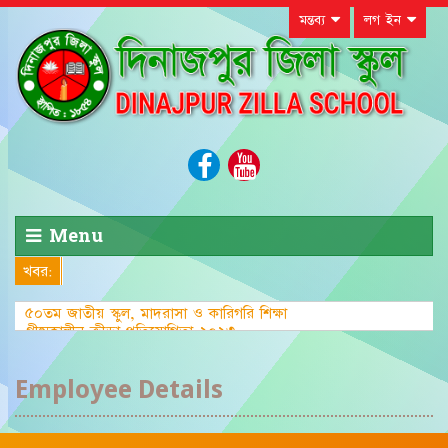
মন্তব্য
লগ ইন
Menu
খবর:
৫০তম জাতীয় স্কুল, মাদরাসা ও কারিগরি শিক্ষা
গ্রীষ্মকালীন ক্রীড়া প্রতিযোগিতা-২০২৩ এ জেলা পর্য
Employee Details