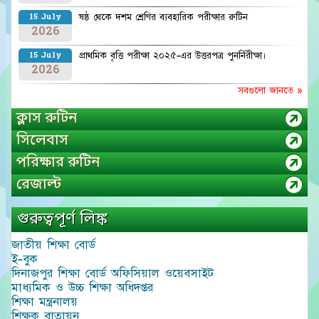
ষষ্ঠ থেকে দশম শ্রেণির ব্যবহারিক পরীক্ষার রুটিন
15 July
2026
প্রাথমিক বৃত্তি পরীক্ষা ২০২৫-এর উত্তরপত্র পুনর্নিরীক্ষা।
15 July
2026
সবগুলো জানতে »
ক্লাস রুটিন
সিলেবাস
পরিক্ষার রুটিন
রেজাল্ট
গুরুত্বপূর্ণ লিঙ্ক
জাতীয় শিক্ষা বোর্ড
ই-বুক
দিনাজপুর শিক্ষা বোর্ড অফিসিয়াল ওয়েবসাইট
মাধ্যমিক ও উচ্চ শিক্ষা অধিদপ্তর
শিক্ষা মন্ত্রনালয়
শিক্ষক বাতায়ন