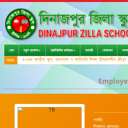
হোম
স্কুল প্রশাসন
প্রাতিষ্ঠানিক কার্যক্রম
গ্যালারি
যোগাযোগ
অনলা
৫০তম জাতীয় স্কুল, মাদরাসা ও কারিগরি শিক্ষা গ্রীষ্মকালীন ক্রী
খবর:
Employee
পদবীঃ
শিক্ষাগত যোগ্যতাঃ