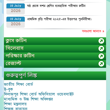
ষষ্ঠ থেকে দশম শ্রেণির ব্যবহারিক পরীক্ষার রুটিন
15 July
2026
প্রাথমিক বৃত্তি পরীক্ষা ২০২৫-এর উত্তরপত্র পুনর্নিরীক্ষা।
15 July
2026
সবগুলো জানতে »
ক্লাস রুটিন
সিলেবাস
পরিক্ষার রুটিন
রেজাল্ট
গুরুত্বপূর্ণ লিঙ্ক
জাতীয় শিক্ষা বোর্ড
ই-বুক
দিনাজপুর শিক্ষা বোর্ড অফিসিয়াল ওয়েবসাইট
মাধ্যমিক ও উচ্চ শিক্ষা অধিদপ্তর
শিক্ষা মন্ত্রনালয়
শিক্ষক বাতায়ন