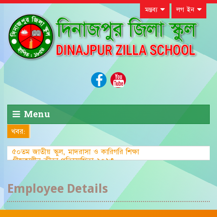
মন্তব্য
লগ ইন
Menu
খবর:
৫০তম জাতীয় স্কুল, মাদরাসা ও কারিগরি শিক্ষা
গ্রীষ্মকালীন ক্রীড়া প্রতিযোগিতা-২০২৩ এ জেলা পর্য
Employee Details