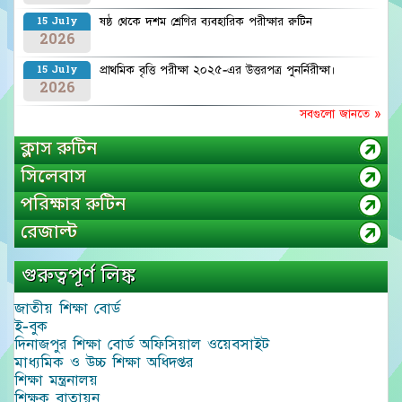
ষষ্ঠ থেকে দশম শ্রেণির ব্যবহারিক পরীক্ষার রুটিন
15 July
2026
প্রাথমিক বৃত্তি পরীক্ষা ২০২৫-এর উত্তরপত্র পুনর্নিরীক্ষা।
15 July
2026
সবগুলো জানতে »
ক্লাস রুটিন
সিলেবাস
পরিক্ষার রুটিন
রেজাল্ট
গুরুত্বপূর্ণ লিঙ্ক
জাতীয় শিক্ষা বোর্ড
ই-বুক
দিনাজপুর শিক্ষা বোর্ড অফিসিয়াল ওয়েবসাইট
মাধ্যমিক ও উচ্চ শিক্ষা অধিদপ্তর
শিক্ষা মন্ত্রনালয়
শিক্ষক বাতায়ন