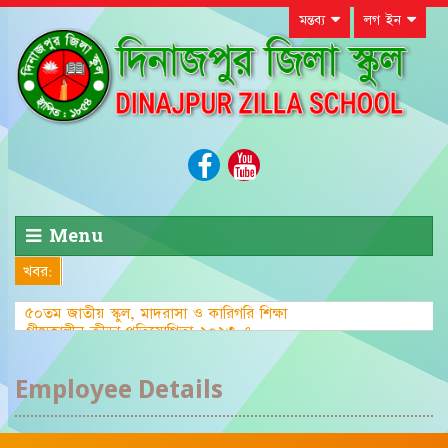
মন্তব্য
লগ ইন
Menu
খবর:
৫০তম জাতীয় স্কুল, মাদরাসা ও কারিগরি শিক্ষা
গ্রীষ্মকালীন ক্রীড়া প্রতিযোগিতা-২০২৩ এ জেলা
পর্যা
Employee Details