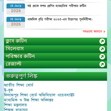
ষষ্ঠ থেকে দশম শ্রেণির ব্যবহারিক পরীক্ষার রুটিন
15 July
2026
প্রাথমিক বৃত্তি পরীক্ষা ২০২৫-এর উত্তরপত্র পুনর্নিরীক্ষা।
15 July
2026
সবগুলো জানতে »
ক্লাস রুটিন
সিলেবাস
পরিক্ষার রুটিন
রেজাল্ট
গুরুত্বপূর্ণ লিঙ্ক
জাতীয় শিক্ষা বোর্ড
ই-বুক
দিনাজপুর শিক্ষা বোর্ড অফিসিয়াল ওয়েবসাইট
মাধ্যমিক ও উচ্চ শিক্ষা অধিদপ্তর
শিক্ষা মন্ত্রনালয়
শিক্ষক বাতায়ন