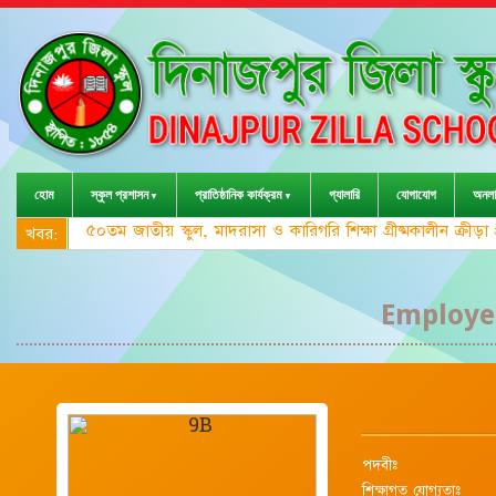
হোম
স্কুল প্রশাসন
প্রাতিষ্ঠানিক কার্যক্রম
গ্যালারি
যোগাযোগ
অনলা
৫০তম জাতীয় স্কুল, মাদরাসা ও কারিগরি শিক্ষা গ্রীষ্মকালীন ক্রী
খবর:
Employee
পদবীঃ
শিক্ষাগত যোগ্যতাঃ