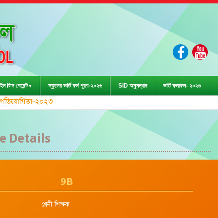
ইন ফিস পেমেন্ট
স্কুলের ভর্তি ফর্ম পূরণ-২০২৬
SID অনুসন্ধান
ভর্তি ফলাফল- ২০২৬
ড়া প্রতিযোগিতা-২০২৩ এ জেলা পর্যায়ে দাবা (বালক) এ
 Details
9B
শ্রেনী শিক্ষক