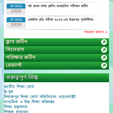
ষষ্ঠ থেকে দশম শ্রেণির ব্যবহারিক পরীক্ষার রুটিন
15 July
2026
প্রাথমিক বৃত্তি পরীক্ষা ২০২৫-এর উত্তরপত্র পুনর্নিরীক্ষা।
15 July
2026
সবগুলো জানতে »
ক্লাস রুটিন
সিলেবাস
পরিক্ষার রুটিন
রেজাল্ট
গুরুত্বপূর্ণ লিঙ্ক
জাতীয় শিক্ষা বোর্ড
ই-বুক
দিনাজপুর শিক্ষা বোর্ড অফিসিয়াল ওয়েবসাইট
মাধ্যমিক ও উচ্চ শিক্ষা অধিদপ্তর
শিক্ষা মন্ত্রনালয়
শিক্ষক বাতায়ন