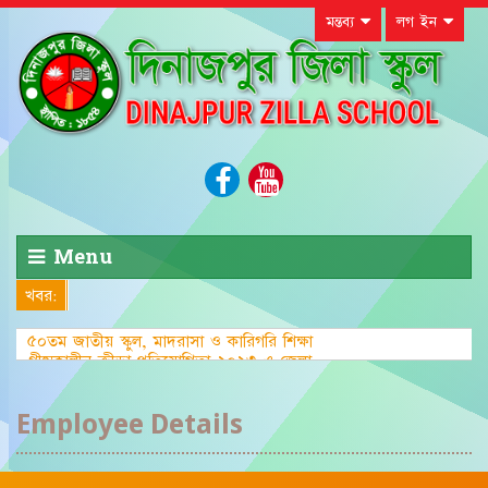
মন্তব্য
লগ ইন
Menu
খবর:
৫০তম জাতীয় স্কুল, মাদরাসা ও কারিগরি শিক্ষা
গ্রীষ্মকালীন ক্রীড়া প্রতিযোগিতা-২০২৩ এ জেলা
পর্যায়ে দাবা (বালক) এ
Employee Details