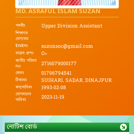
MD. ASRAFUL ISLAM SUZAN
পদবীঃ
Upper Division Assistant
শিক্ষাগত
যোগ্যতাঃ
ইমেইলঃ
suzonsoc@gmail.com
রক্তের গ্রুপঃ
O+
জাতীয় পরিচয়
2716079000177
নংঃ
ফোনঃ
01796794541
ঠিকানাঃ
SUIHARI, SADAR, DINAJPUR.
জন্মতারিখঃ
1993-02-08
যোগদানের
2023-11-19
তারিখঃ
নোটিশ বোর্ড