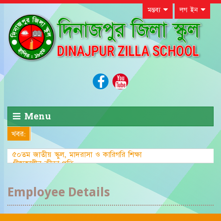
মন্তব্য
লগ ইন
Menu
খবর:
৫০তম জাতীয় স্কুল, মাদরাসা ও কারিগরি শিক্ষা
গ্রীষ্মকালীন ক্রীড়া প্রতিযোগিতা-২০২৩ এ
Employee Details