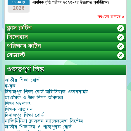
প্রাথমিক বৃত্তি পরীক্ষা ২০২৫-এর উত্তরপত্র পুনর্নিরীক্ষা।
15 July
2026
সবগুলো জানতে »
ক্লাস রুটিন
সিলেবাস
পরিক্ষার রুটিন
রেজাল্ট
গুরুত্বপূর্ণ লিঙ্ক
জাতীয় শিক্ষা বোর্ড
ই-বুক
দিনাজপুর শিক্ষা বোর্ড অফিসিয়াল ওয়েবসাইট
মাধ্যমিক ও উচ্চ শিক্ষা অধিদপ্তর
শিক্ষা মন্ত্রনালয়
শিক্ষক বাতায়ন
দিনাজপুর শিক্ষা বোর্ড
মাল্টিমিডিয়া ক্লাসরুম ম্যানেজমেন্ট সিস্টেম
জাতীয় শিক্ষাক্রম ও পাঠ্যপুস্তক বোর্ড