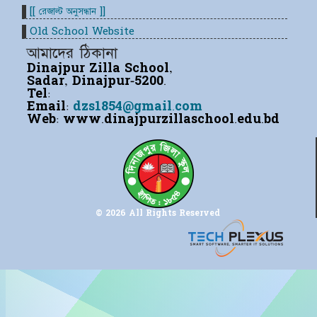
[[ রেজাল্ট অনুসন্ধান ]]
Old School Website
আমাদের ঠিকানা
Dinajpur Zilla School,
Sadar, Dinajpur-5200.
Tel:
Email:
dzs1854@gmail.com
Web:
www.dinajpurzillaschool.edu.bd
© 2026 All Rights Reserved