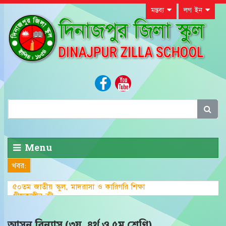
মন্তব্য
লগ ইন
Menu
খবর:
৫০তম জাতীয় স্কুল, মাদরাসা ও কারিগরি শিক্ষা
গ্রীষ্মকালীন ক্রীড়া প্রতিযোগিতা-২০২৩
আসন বিন্যাস (৩য়, ৪র্থ ও ৫ম শ্রেণি)