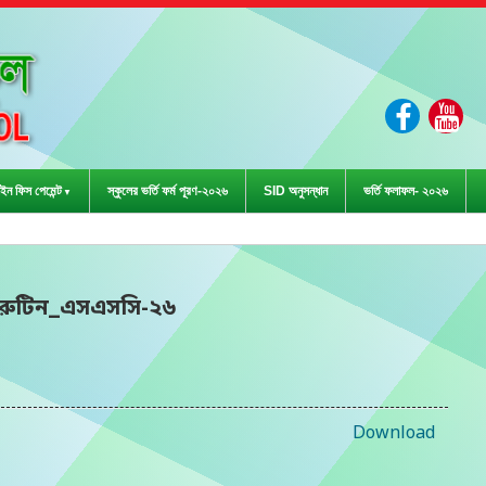
ইন ফিস পেমেন্ট
স্কুলের ভর্তি ফর্ম পূরণ-২০২৬
SID অনুসন্ধান
ভর্তি ফলাফল- ২০২৬
ড়া প্রতিযোগিতা-২০২৩ এ জেলা পর্যায়ে দা
র রুটিন_এসএসসি-২৬
Download