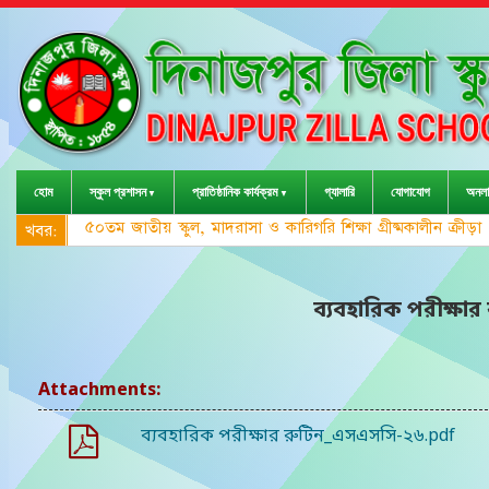
হোম
স্কুল প্রশাসন
প্রাতিষ্ঠানিক কার্যক্রম
গ্যালারি
যোগাযোগ
অনলা
৫০তম জাতীয় স্কুল, মাদরাসা ও কারিগরি শিক্ষা গ্রীষ্মকালীন ক্রী
খবর:
ব্যবহারিক পরীক্ষা
Attachments:
ব্যবহারিক পরীক্ষার রুটিন_এসএসসি-২৬.pdf