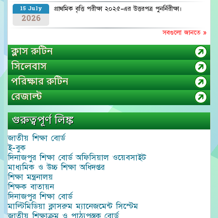
প্রাথমিক বৃত্তি পরীক্ষা ২০২৫-এর উত্তরপত্র পুনর্নিরীক্ষা।
15 July
2026
সবগুলো জানতে »
ক্লাস রুটিন
সিলেবাস
পরিক্ষার রুটিন
রেজাল্ট
গুরুত্বপূর্ণ লিঙ্ক
জাতীয় শিক্ষা বোর্ড
ই-বুক
দিনাজপুর শিক্ষা বোর্ড অফিসিয়াল ওয়েবসাইট
মাধ্যমিক ও উচ্চ শিক্ষা অধিদপ্তর
শিক্ষা মন্ত্রনালয়
শিক্ষক বাতায়ন
দিনাজপুর শিক্ষা বোর্ড
মাল্টিমিডিয়া ক্লাসরুম ম্যানেজমেন্ট সিস্টেম
জাতীয় শিক্ষাক্রম ও পাঠ্যপুস্তক বোর্ড