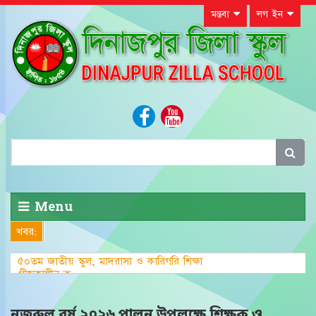
মন্তব্য
লগ ইন
Menu
খবর:
৫০তম জাতীয় স্কুল, মাদরাসা ও কারিগরি শিক্ষা
গ্রীষ্মকালীন ক্রীড়া প্রতিযোগিতা-২০
নজরুল বর্ষ ২০২৬ পালন উপলক্ষে শিক্ষক ও