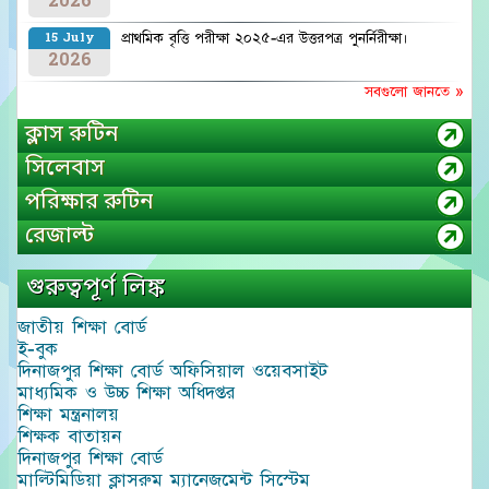
2026
প্রাথমিক বৃত্তি পরীক্ষা ২০২৫-এর উত্তরপত্র পুনর্নিরীক্ষা।
15 July
2026
সবগুলো জানতে »
ক্লাস রুটিন
সিলেবাস
পরিক্ষার রুটিন
রেজাল্ট
গুরুত্বপূর্ণ লিঙ্ক
জাতীয় শিক্ষা বোর্ড
ই-বুক
দিনাজপুর শিক্ষা বোর্ড অফিসিয়াল ওয়েবসাইট
মাধ্যমিক ও উচ্চ শিক্ষা অধিদপ্তর
শিক্ষা মন্ত্রনালয়
শিক্ষক বাতায়ন
দিনাজপুর শিক্ষা বোর্ড
মাল্টিমিডিয়া ক্লাসরুম ম্যানেজমেন্ট সিস্টেম