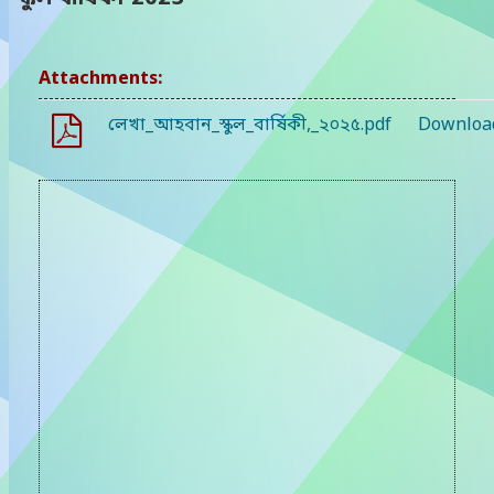
Attachments:
লেখা_আহবান_স্কুল_বার্ষিকী,_২০২৫.pdf
Downloa