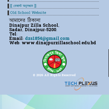
[[ রেজাল্ট অনুসন্ধান ]]
Old School Website
আমাদের ঠিকানা
Dinajpur Zilla School,
Sadar, Dinajpur-5200.
Tel:
Email:
dzs1854@gmail.com
Web:
www.dinajpurzillaschool.edu.bd
© 2026 All Rights Reserved