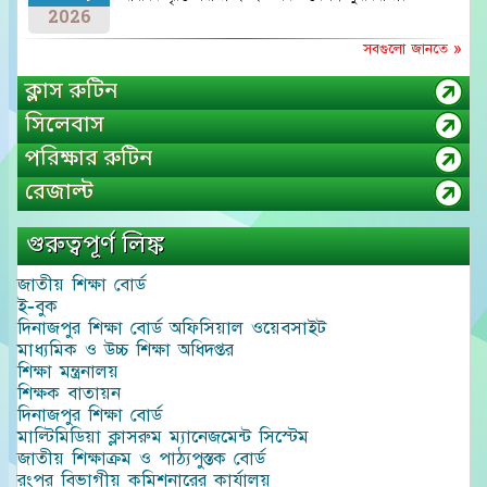
2026
সবগুলো জানতে »
ক্লাস রুটিন
সিলেবাস
পরিক্ষার রুটিন
রেজাল্ট
গুরুত্বপূর্ণ লিঙ্ক
জাতীয় শিক্ষা বোর্ড
ই-বুক
দিনাজপুর শিক্ষা বোর্ড অফিসিয়াল ওয়েবসাইট
মাধ্যমিক ও উচ্চ শিক্ষা অধিদপ্তর
শিক্ষা মন্ত্রনালয়
শিক্ষক বাতায়ন
দিনাজপুর শিক্ষা বোর্ড
মাল্টিমিডিয়া ক্লাসরুম ম্যানেজমেন্ট সিস্টেম
জাতীয় শিক্ষাক্রম ও পাঠ্যপুস্তক বোর্ড
রংপুর বিভাগীয় কমিশনারের কার্যালয়