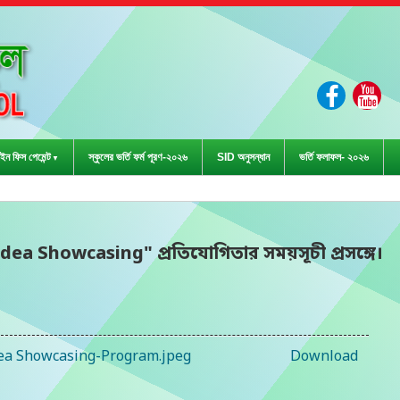
ইন ফিস পেমেন্ট
স্কুলের ভর্তি ফর্ম পূরণ-২০২৬
SID অনুসন্ধান
ভর্তি ফলাফল- ২০২৬
ড়া প্রতিযোগিতা-২০২৩ এ জেলা
a Showcasing" প্রতিযোগিতার সময়সূচী প্রসঙ্গে।
Idea Showcasing-Program.jpeg
Download