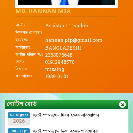
MD. HANNAN MIA
পদবীঃ
Assistant Teacher
শিক্ষাগত যোগ্যতাঃ
ইমেইলঃ
hannan.pfp@gmail.com
জাতীয়তাঃ
BANGLADESHI
জাতীয় পরিচয় নংঃ
2368076648
ফোনঃ
01912948570
ঠিকানাঃ
missing
জন্মতারিখঃ
1989-01-01
নোটিশ বোর্ড
জুলাই গণঅভ্যুত্থান দিবস ২০২৬ প্রতিযোগিতা
03 August
2026
জুলাই গণঅভ্যুস্থান দিবস ২০২৬ প্রতিযোগিতা
20 July