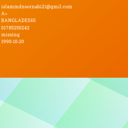
islammdnoornabi21@gmil.com
A+
BANGLADESHI
01785250242
missing
1990-10-20