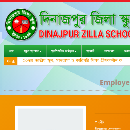
হোম
স্কুল প্রশাসন
প্রাতিষ্ঠানিক কার্যক্রম
গ্যালারি
যোগাযোগ
অনলা
৫০তম জাতীয় স্কুল, মাদরাসা ও কারিগরি শিক্ষা গ্রীষ্মকালীন ক্র
খবর:
Employee
পদবীঃ
শিক্ষাগত যোগ্যতাঃ