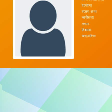
ইমেইলঃ
রক্তের গ্রুপঃ
জাতীয়তাঃ
ফোনঃ
ঠিকানাঃ
জন্মতারিখঃ